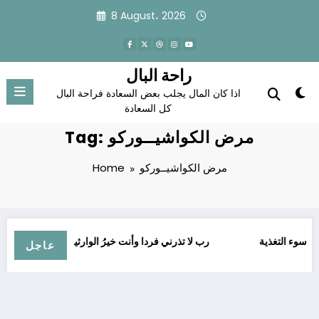
Skip
8 August، 2026
to
content
راحة البال
اذا كان المال يجلب بعض السعادة فراحة البال
كل السعادة
Tag: مرض الكواشيــوركو
مرض الكواشيــوركو
Home
سوء التغذية
ﺭﺏ ﻻ ﺗﺬﺭﻧﻲ ﻓﺮﺩﺍ ﻭﺃﻧﺖ ﺧﻴﺮُ ﺍﻟﻮﺍﺭﺛﻴﻦ
ا
عاجل