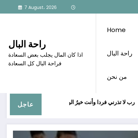
Skip
7 August، 2026
to
content
Home
راحة البال
راحة البال
اذا كان المال يجلب بعض السعادة
Author: admin
فراحة البال كل السعادة
من نحن
 التغذية
ﺭﺏ ﻻ ﺗﺬﺭﻧﻲ ﻓﺮﺩﺍ ﻭﺃﻧﺖ ﺧﻴﺮُ ﺍﻟﻮﺍﺭﺛﻴﻦ
عاجل