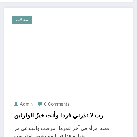
مقالات
Admin
0 Comments
ﺭﺏ ﻻ ﺗﺬﺭﻧﻲ ﻓﺮﺩﺍ ﻭﺃﻧﺖ ﺧﻴﺮُ ﺍﻟﻮﺍﺭﺛﻴﻦ
ﻗﺼﺔ ﺍﻣﺮﺃﺓ ﻓﻲ ﺁﺧﺮ ﻋﻤﺮﻫﺎ , ﻣﺮﺿﺖ ﻭﺍﺳﺘﺪﻋﻰ ﻣﺮ
ﺿﻬﺎ ﺑﻘﺎﺀﻫﺎ ﻓﻲ ﺍﻟﻤﺴﺘﺸﻔﻰ ﻟﻤﺪﺓ ﺳﻨﺔ ,…