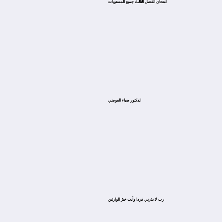
امتحان الفصل الثالث جميع المستويات
الدكتور ضياء العوضي
ﺭﺏ ﻻ ﺗﺬﺭﻧﻲ ﻓﺮﺩﺍ ﻭﺃﻧﺖ ﺧﻴﺮُ ﺍﻟﻮﺍﺭﺛﻴﻦ