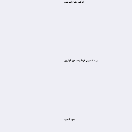
الدكتور ضياء العوضي
ﺭﺏ ﻻ ﺗﺬﺭﻧﻲ ﻓﺮﺩﺍ ﻭﺃﻧﺖ ﺧﻴﺮُ ﺍﻟﻮﺍﺭﺛﻴﻦ
سوء التغذية