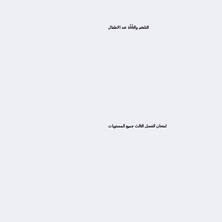
التلعثم والتأتأة عند الاطفال
امتحان الفصل الثالث جميع المستويات