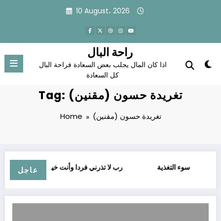
Skip
10 August، 2026
to
content
راحة البال
اذا كان المال يجلب بعض السعادة فراحة البال
كل السعادة
Tag: تغريدة حسون (مقنين)
تغريدة حسون (مقنين)
Home
سوء التغذية
ﺭﺏ ﻻ ﺗﺬﺭﻧﻲ ﻓﺮﺩﺍ ﻭﺃﻧﺖ ﺧﻴﺮُ ﺍﻟﻮﺍﺭﺛﻴﻦ
عاجل