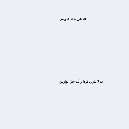
الدكتور ضياء العوضي
ﺭﺏ ﻻ ﺗﺬﺭﻧﻲ ﻓﺮﺩﺍ ﻭﺃﻧﺖ ﺧﻴﺮُ ﺍﻟﻮﺍﺭﺛﻴﻦ