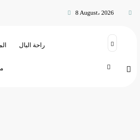
8 August، 2026
راحة البال
الم
9 خطط لكسب ود الزوج
سيدتي
Home
م