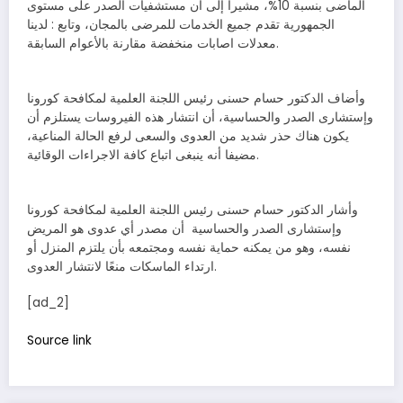
الماضى بنسبة 10%، مشيرا إلى أن مستشفيات الصدر على مستوى
الجمهورية تقدم جميع الخدمات للمرضى بالمجان، وتابع : لدينا
معدلات اصابات منخفضة مقارنة بالأعوام السابقة.
وأضاف الدكتور حسام حسنى رئيس اللجنة العلمية لمكافحة كورونا
وإستشارى الصدر والحساسية، أن انتشار هذه الفيروسات يستلزم أن
يكون هناك حذر شديد من العدوى والسعى لرفع الحالة المناعية،
مضيفا أنه ينبغى اتباع كافة الاجراءات الوقائية.
وأشار الدكتور حسام حسنى رئيس اللجنة العلمية لمكافحة كورونا
وإستشارى الصدر والحساسية أن مصدر أي عدوى هو المريض
نفسه، وهو من يمكنه حماية نفسه ومجتمعه بأن يلتزم المنزل أو
ارتداء الماسكات منعًا لانتشار العدوى.
[ad_2]
Source link