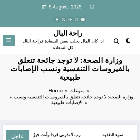
Skip
8 August، 2026
to
content
راحة البال
اذا كان المال يجلب بعض السعادة فراحة البال
كل السعادة
وزارة الصحة: لا توجد جائحة تتعلق
بالفيروسات التنفسية ونسب الإصابات
طبيعية
منوعات
Home
وزارة الصحة: لا توجد جائحة تتعلق بالفيروسات التنفسية ونسب
الإصابات طبيعية
ية
سوء التغذية
ﺭﺏ ﻻ ﺗﺬﺭﻧﻲ ﻓﺮﺩﺍ ﻭﺃﻧﺖ ﺧﻴﺮُ ﺍﻟﻮﺍﺭﺛﻴﻦ
عاجل