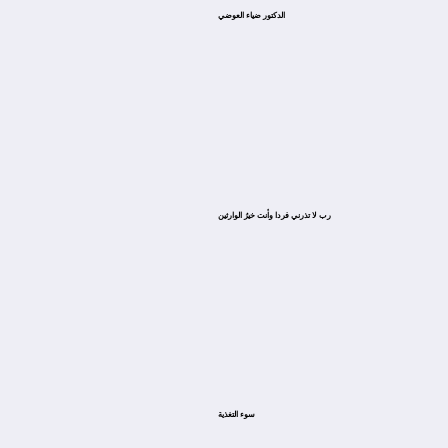
الدكتور ضياء العوضي
ﺭﺏ ﻻ ﺗﺬﺭﻧﻲ ﻓﺮﺩﺍ ﻭﺃﻧﺖ ﺧﻴﺮُ ﺍﻟﻮﺍﺭﺛﻴﻦ
سوء التغذية