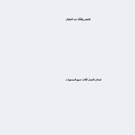
التلعثم والتأتأة عند الاطفال
امتحان الفصل الثالث جميع المستويات