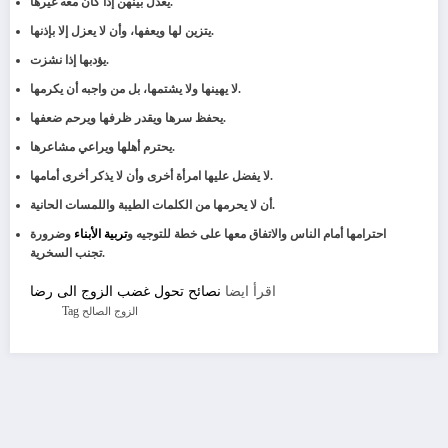
يعدل بينهن إذا كان معه غيرها.
يتزين لها ويعفها، وأن لا يعزل إلا بإذنها.
يؤدبها إذا نشزت.
لا يهينها ولا يشتمها، بل من واجبه أن يكرمها.
يحفظ سرها ويقدر ظرفها ويرحم ضعفها.
يحترم أهلها ويراعي مشاعرها.
لا يفضل عليها امرأة أخرى وأن لا يذكر أخرى أمامها.
أن لا يحرمها من الكلمات الطيبة واللمسات الحانية.
احترامها أمام الناس والاتفاق معها على خطة للتوجيه و
تربية الأبناء
وضرورة
تجنب السخرية.
اقرأ ايضا
نصائح تحول غضب الزوج الى رضا
Tag
الزوج الصالح