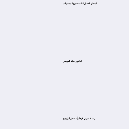
امتحان الفصل الثالث جميع المستويات
الدكتور ضياء العوضي
ﺭﺏ ﻻ ﺗﺬﺭﻧﻲ ﻓﺮﺩﺍ ﻭﺃﻧﺖ ﺧﻴﺮُ ﺍﻟﻮﺍﺭﺛﻴﻦ