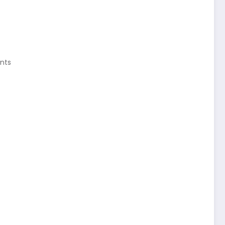
nts
” في المركز الأول من حيث كثرة 