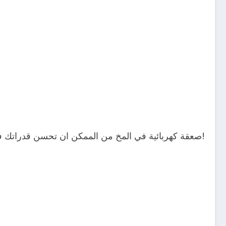
صعقة كهربائية في المخ من الممكن ان تحسن قدراتك في مادة ‫‏الرياضيات‬ ولمدة 8 اشهر!