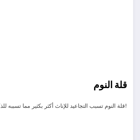
قلة النوم
قلة النوم تسبب التجاعيد للإناث أكثر بكثير مما تسببه للذكور ! لذلك حذر الباحثون من السهر المتواصل للإناث!