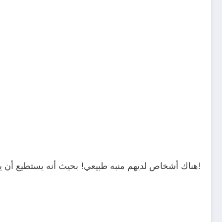
هناك أشخاص لديهم منبه طبيعي! بحيث أنه يستطيع أن يستيقظ بالوقت الذي يريد بدون منبه الساعه! هؤلاء الأشخاص لديهم احساس مضاعف بالمسؤولية!