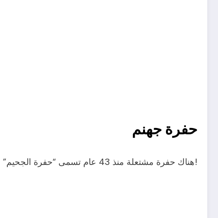
حفرة جهنم
هناك حفرة مشتعلة منذ 43 عام تسمى “حفرة الجحيم” أو “بوابة جهنم” في تركمانستان ! يعود السبب إلى خطأ في التنقيب عن الغاز!