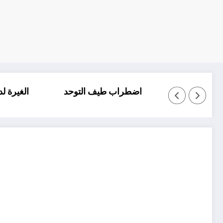
التلعثم والتأتأة عند الاطفال
اضطراب طيف التوحد