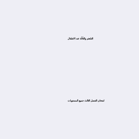
التلعثم والتأتأة عند الاطفال
امتحان الفصل الثالث جميع المستويات