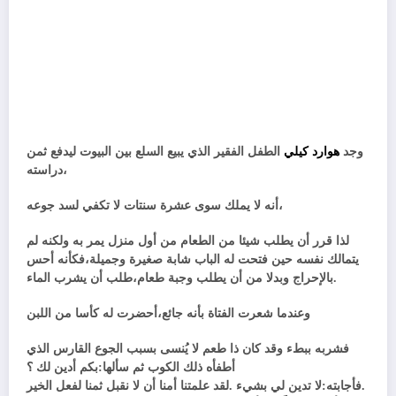
وجد
هوارد كيلي
الطفل الفقير الذي يبيع السلع بين البيوت ليدفع ثمن
دراسته،
أنه لا يملك سوى عشرة سنتات لا تكفي لسد جوعه،
لذا قرر أن يطلب شيئا من الطعام من أول منزل يمر به ولكنه لم
يتمالك نفسه حين فتحت له الباب شابة صغيرة وجميلة،فكأنه أحس
بالإحراج وبدلا من أن يطلب وجبة طعام،طلب أن يشرب الماء.
وعندما شعرت الفتاة بأنه جائع،أحضرت له كأسا من اللبن
فشربه ببطء وقد كان ذا طعم لا يُنسى بسبب الجوع القارس الذي
أطفأه ذلك الكوب ثم سألها:بكم أدين لك ؟
فأجابته:لا تدين لي بشيء .لقد علمتنا أمنا أن لا نقبل ثمنا لفعل الخير.