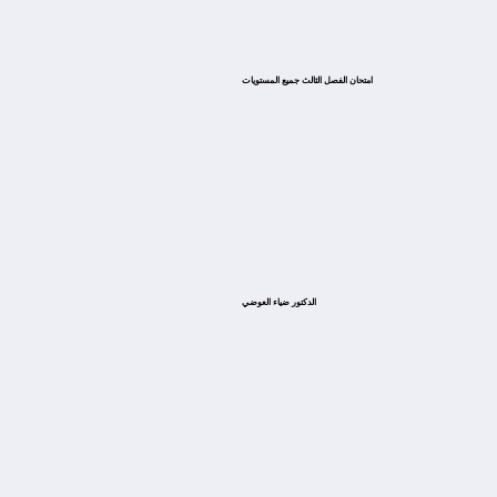
امتحان الفصل الثالث جميع المستويات
الدكتور ضياء العوضي