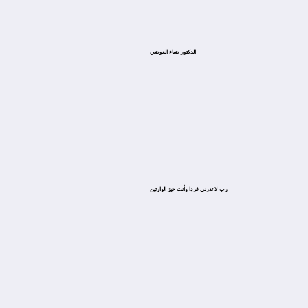
الدكتور ضياء العوضي
ﺭﺏ ﻻ ﺗﺬﺭﻧﻲ ﻓﺮﺩﺍ ﻭﺃﻧﺖ ﺧﻴﺮُ ﺍﻟﻮﺍﺭﺛﻴﻦ