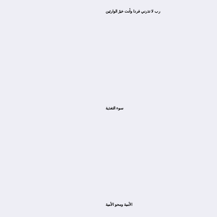
ﺭﺏ ﻻ ﺗﺬﺭﻧﻲ ﻓﺮﺩﺍ ﻭﺃﻧﺖ ﺧﻴﺮُ ﺍﻟﻮﺍﺭﺛﻴﻦ
سوء التغذية
الأمية ومحو الأمية