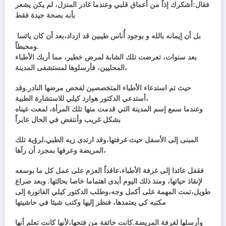
فقال:أشكرك إذاً من أعماق قلبي وعندما غادر المنزل، لم يكن يشعر
بأنه بصحة جيدة فقط
بل أن إيمانه بالله و بوجود أُناس طيبين قد ازداد،بعد أن كان يائسا
ومحبطاً.
بعد سنوات، تعرضت تلك الشابة لمرض خطير، مما أربك الأطباء
المحليين، فأرسلوها لمستشفى المدينة،
حيث تم استدعاء الأطباء المتخصصين لفحص مرضها النادر.وقد
أستدعي الدكتور هوارد كيلي للاستشارة الطبية،
وعندما سمع إسم المدينة التي قدمت منها تلك المرأة، لمعت عيناه
بشكل غريب وأنتفض في الحال عابراً
المبنى إلى الأسفل حيث غرفتها،وقد ارتدى زيه الطبي،لرؤية تلك
المريضة وعرفها بمجرد أن رآها،
فقفل عائدا إلى غرفة الأطباء،عاقداً العزم على عمل كل ما بوسعه
لإنقاذ حياتها، ومنذ ذلك اليوم أبدى اهتماما خاصا بحالتها. وبعد صراع
طويل،تمت المهمة على أكمل وجه،وطلب الدكتور كيلي الفاتورة إلى
مكتبه كي يعتمدها، فنظر إليها وكتب شيئا في حاشيتها
وأرسلها لغرفة المريضة.كانت خائفة من فتحها،لأنها كانت تعلم أنها