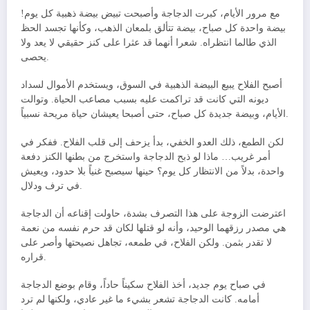
مع مرور الأيام، كبرت الدجاجة وأصبحت تبيض بيضة ذهبية كل يوم!
بيضة واحدة كل صباح، بيضة تتألق بلمعان الذهب، وكأنها تجسد الحظ
الذي طالما انتظراه. شعرا أنهما قد عثرا على كنز حقيقي لا يعد ولا
يحصى.
أصبح الفلاح يبيع البيضة الذهبية في السوق، ويستخدم الأموال لسداد
ديونه التي كانت قد تراكمت عليه بسبب مصاعب الحياة. وتوالت
الأيام، وبيضة جديدة كل صباح، حتى أصبحا يعيشان حياة مريحة نسبياً.
لكن الطمع، ذلك العدو الخفي، بدأ يزحف إلى قلب الفلاح. ففكر في
أمر غريب… ماذا لو ذبح الدجاجة واستخرج من بطنها الكنز دفعة
واحدة، بدلاً من الانتظار كل يوم؟ حينها سيصبح غنياً بلا حدود، ويعيش
في ترف ودلال.
اعترضت الزوجة على هذا التصرف بشدة، حاولت إقناعه أن الدجاجة
هي مصدر رزقهما الوحيد، وأنه لو قتلها لكان قد حرم نفسه من نعمة
لا تقدر بثمن. ولكن الفلاح، في طمعه، تجاهل نصيحتها وأصر على
قراره.
في صباح يوم جديد، أخذ الفلاح سكيناً حاداً، وقام بوضع الدجاجة
أمامه. كانت الدجاجة تشعر بشيء ما غير عادي، ولكنها لم ترد