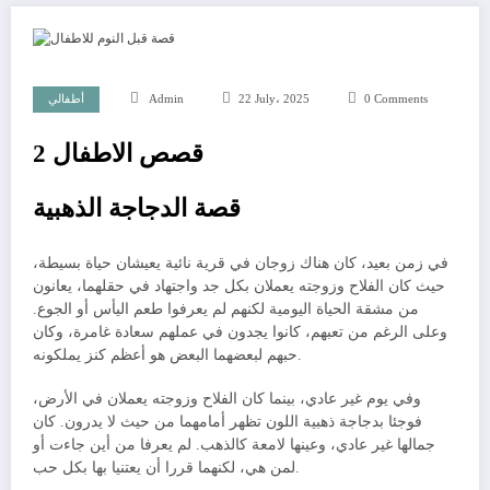
0 Comments
22 July، 2025
Admin
أطفالي
قصص الاطفال 2
قصة الدجاجة الذهبية
في زمن بعيد، كان هناك زوجان في قرية نائية يعيشان حياة بسيطة،
حيث كان الفلاح وزوجته يعملان بكل جد واجتهاد في حقلهما، يعانون
من مشقة الحياة اليومية لكنهم لم يعرفوا طعم اليأس أو الجوع.
وعلى الرغم من تعبهم، كانوا يجدون في عملهم سعادة غامرة، وكان
حبهم لبعضهما البعض هو أعظم كنز يملكونه.
وفي يوم غير عادي، بينما كان الفلاح وزوجته يعملان في الأرض،
فوجئا بدجاجة ذهبية اللون تظهر أمامهما من حيث لا يدرون. كان
جمالها غير عادي، وعينها لامعة كالذهب. لم يعرفا من أين جاءت أو
لمن هي، لكنهما قررا أن يعتنيا بها بكل حب.