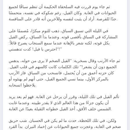
ثم جاء يوم قررت فيه السلحفاة الحكيمة أن تنظم سباقًا لجميع
الحيوانات في الغابة. وكان الفيل، رغم شكوكه في نفسه، متحمسًا
جدًا للفرصة. أراد أن يثبت لنفسه وللآخرين أنه قادر على المنافسة.
في الليلة التي تسبق السباق، ذهب للنوم مبكرًا، مُصممًا على
المشاركة في السباق بأقصى قوته. وعندما بدأ السباق، ركض الفيل
بكل قوته، لكنه شعر بالإهانة عندما سمع السنجاب يصرخ قائلاً:
“احترس يا فيل! كدت تدهسني!”
ثم جاء الأرنب وقال بسخرية: “الفيل الضخم لا يرى من حوله، يدهس
الجميع دون أن يشعر!” تلك الكلمات كانت كالسهم في قلب الفيل.
كان حزنه أعمق من أن يُحتمل، فانسحب من السباق. فاز الأرنب
بالمركز الأول، بينما نسي الجميع الفيل، حتى أنهم لم يهنئوه أو
يلاحظوا انسحابه.
تألم الفيل في تلك الليلة، وقرر أن يرحل عن الغابة. فهو لم يعد يريد
أن يكون جزءًا من هذا العالم الذي لا يقدر طيبته. وعندما غابت
الشمس خلف الأفق، أخذ الفيل خطواته الثقيلة بعيدًا عن الغابة.
ولكن، في تلك اللحظة، حدث ما لم يكن في الحسبان. شب حريق
ضخم في الغابة، وعجزت جميع الحيوانات عن إخماد النيران. بدأ القرد