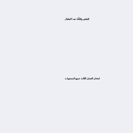
التلعثم والتأتأة عند الاطفال
امتحان الفصل الثالث جميع المستويات