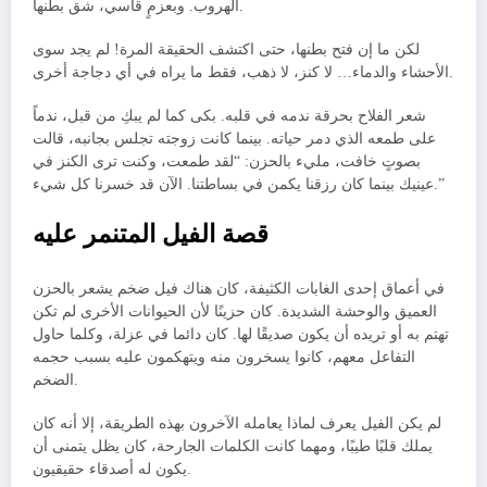
الهروب. وبعزمٍ قاسي، شق بطنها.
لكن ما إن فتح بطنها، حتى اكتشف الحقيقة المرة! لم يجد سوى
الأحشاء والدماء… لا كنز، لا ذهب، فقط ما يراه في أي دجاجة أخرى.
شعر الفلاح بحرقة ندمه في قلبه. بكى كما لم يبكِ من قبل، ندماً
على طمعه الذي دمر حياته. بينما كانت زوجته تجلس بجانبه، قالت
بصوتٍ خافت، مليء بالحزن: “لقد طمعت، وكنت ترى الكنز في
عينيك بينما كان رزقنا يكمن في بساطتنا. الآن قد خسرنا كل شيء.”
قصة
الفيل
المتنمر عليه
في أعماق إحدى الغابات الكثيفة، كان هناك فيل ضخم يشعر بالحزن
العميق والوحشة الشديدة. كان حزينًا لأن الحيوانات الأخرى لم تكن
تهتم به أو تريده أن يكون صديقًا لها. كان دائما في عزلة، وكلما حاول
التفاعل معهم، كانوا يسخرون منه ويتهكمون عليه بسبب حجمه
الضخم.
لم يكن الفيل يعرف لماذا يعامله الآخرون بهذه الطريقة، إلا أنه كان
يملك قلبًا طيبًا، ومهما كانت الكلمات الجارحة، كان يظل يتمنى أن
يكون له أصدقاء حقيقيون.