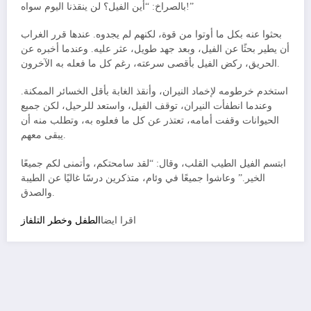
بالصراخ: “أين الفيل؟ لن ينقذنا اليوم سواه!”
بحثوا عنه بكل ما أوتوا من قوة، لكنهم لم يجدوه. عندها قرر الغراب
أن يطير بحثًا عن الفيل، وبعد جهد طويل، عثر عليه. وعندما أخبره عن
الحريق، ركض الفيل بأقصى سرعته، رغم كل ما فعله به الآخرون.
استخدم خرطومه لإخماد النيران، وأنقذ الغابة بأقل الخسائر الممكنة.
وعندما انطفأت النيران، توقف الفيل، واستعد للرحيل، لكن جميع
الحيوانات وقفت أمامه، تعتذر عن كل ما فعلوه به، وتطلب منه أن
يبقى معهم.
ابتسم الفيل الطيب القلب، وقال: “لقد سامحتكم، وأتمنى لكم جميعًا
الخير.” وعاشوا جميعًا في وئام، متذكرين درسًا غاليًا عن الطيبة
والصدق.
اقرا ايضا
الطفل وخطر التلفاز