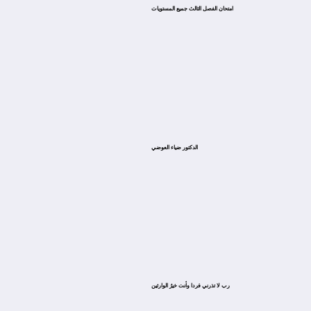
امتحان الفصل الثالث جميع المستويات
الدكتور ضياء العوضي
ﺭﺏ ﻻ ﺗﺬﺭﻧﻲ ﻓﺮﺩﺍ ﻭﺃﻧﺖ ﺧﻴﺮُ ﺍﻟﻮﺍﺭﺛﻴﻦ