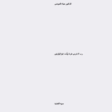
الدكتور ضياء العوضي
ﺭﺏ ﻻ ﺗﺬﺭﻧﻲ ﻓﺮﺩﺍ ﻭﺃﻧﺖ ﺧﻴﺮُ ﺍﻟﻮﺍﺭﺛﻴﻦ
سوء التغذية