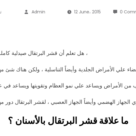
0 Com
12 June، 2015
Admin
ت
هل تعلم أن قشر البرتقال صيدلية كاملة فهو يعالج السعال والأنفلونزا والزكام وهذا ما تبين حديثاً ،
ء علي الأمراض الجلدية وأيضاً التناسلية ، ولكن هناك شئ مهم 
 من الأمراض ويساعد علي نمو العظام وتقويتها ويساعد في ع
 الجهاز الهضمي وأيضاً الجهاز العصبي ، لقشر البرتقال دور مه
ما علاقة
قشر البرتقال بالأسنان ؟