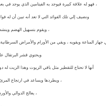
فهو له علاقة كبيرة فيوجد به الفيتامين الذي يوجد في بعض الأدوية التي تقوم بتقوية الأسنان ويزيد الكالسيوم أيضاً ،
ونضيف إلي تلك الفوائد التي لا تعد أنه تبين أن له فوا
ويقوم بتسهيل الهضم وينشط الجهاز العصبي والفقرات الدموية وينشط حركة الأمعاء ،
ويحتوي قشر البرتقال ع
أنها لا تحتاج للتقطير مثل باقي الزيوت وهذا الزيت له 
ويطردها ويساعد في ارتجاع المرئ ، ويعالج الإمساك ، يعالج بشرتك ويزيد من بياض البشرة ،
يعالج الدوالي والأوردة الدموية ، يمنع تخزين جميع الدهون مثل الدهون الثلاثية ،
يرفع الحالة المعنوية عند الإنسان لأنه