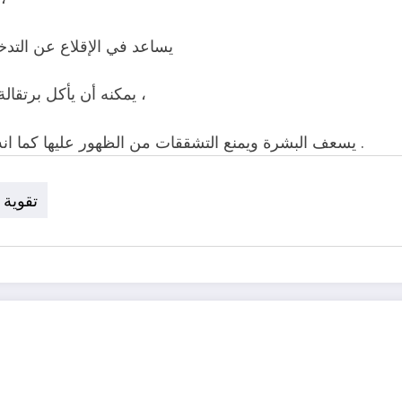
يساعد في الإقلاع عن التدخ
يمكنه أن يأكل برتقالة كل يوم سيساعده ذلك علي الإقلاع عن التدخين بالتدريج ،
يسعف البشرة ويمنع التشققات من الظهور عليها كما انه يعتبر مجموعة مستحضرات تجميل موضوعة في قشرة .
تقوية 