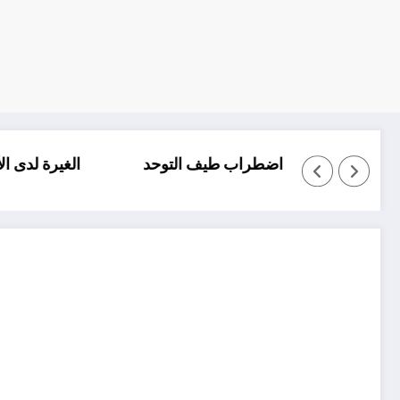
 والتأتأة عند الاطفال
اضطراب طيف التوحد
ال