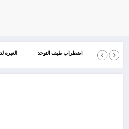
التلعثم والتأتأة عند الاطفال
اضطراب طيف التوحد