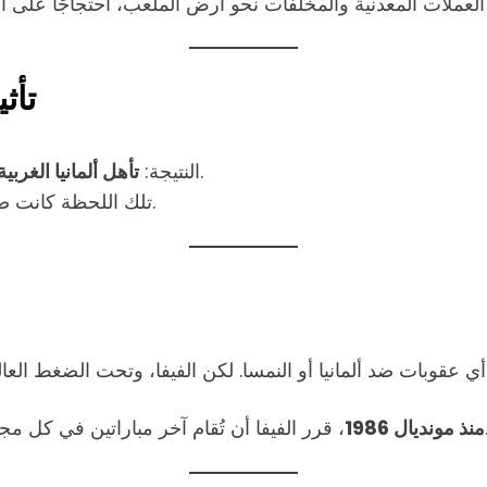
تأث
، وأُقصي المنتخب الجزائري رغم أدائه المشرف.
النتيجة:
تأهل ألمانيا الغربي
تلك اللحظة كانت صدمة وطنية في الجزائر، وخيانة مكشوفة للروح الرياضية.
أي عقوبات ضد ألمانيا أو النمسا. لكن الفيفا، وتحت الضغط ال
ر أي تلاعب في النتائج.
منذ مونديال 1986
، قرر الفيفا أن تُقام آخر مباراتين في كل م