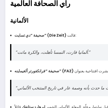
راي الصحافة العالمية
الألمانية
قالت:
صحيفة “دي تسايت” (Die Zeit)
“ألمانيا فازت، النمسا تأهلت، والكرة ماتت.”
صحيفة “فرانكفورتر ألغيماينه” (FAZ)
ل نهايتها، وعلّق المعلق الألماني الشهير
إبرهارد ستانفك