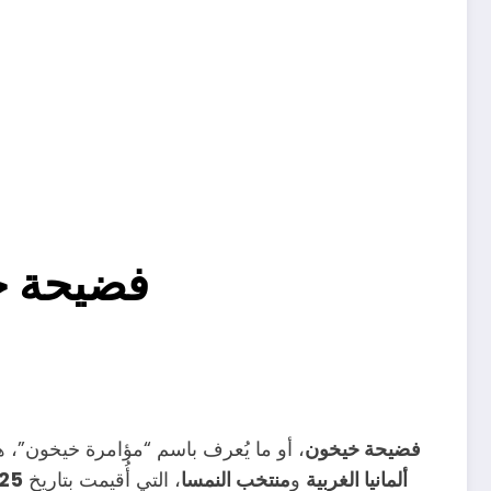
فضيحة خي
فضيحة خيخون
، أو ما يُعرف باسم “مؤامرة خيخون”، 
ألمانيا الغربية
و
منتخب النمسا
، التي أُقيمت بتاريخ
25 يونيو 982