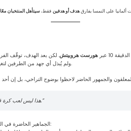
ت ألمانيا على النمسا بفارق
هدف أو هدفين
فقط،
سيتأهل المنتخبان معًا
قة 10 عبر
هورست هروبيتش
. لكن بعد الهدف، توقّف الفر
ولم يُبذل أي جهد من الطرفين لتغيير النتيجة، وكأنهم اتفقوا ضمنيًا على إبقاء النتيجة كما هي.
“هذا ليس لعب كرة قدم. هذا تواطؤ، ونحن جميعًا شهود على هذه الجريمة.”
الجماهير الحاضرة في الملعب، معظمهم من الإسبان والجزائريين، بدؤوا بالصراخ: