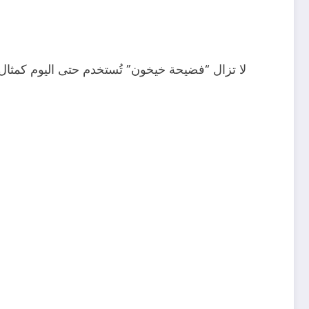
لا تزال “فضيحة خيخون” تُستخدم حتى اليوم كمثا