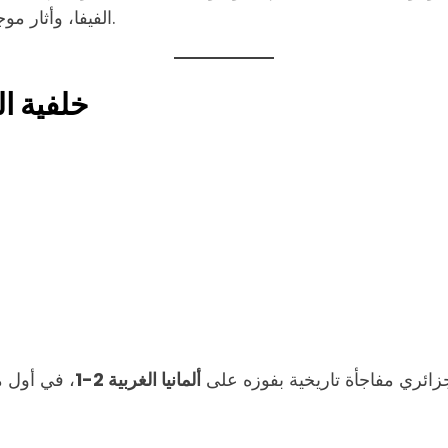
الفيفا، وأثار موجة غضب عالمي، لا سيما من الجماهير الجزائرية والعربية.
خلفية ا
زائري مفاجأة تاريخية بفوزه على
ألمانيا الغربية 2-1
، في أول م