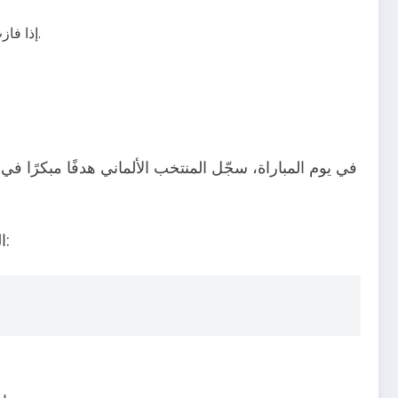
، ويخرج منتخب الجزائر رغم فوزه في مباراتين من أصل ثلاث.
إذا فاز
في يوم المباراة، سجّل المنتخب الألماني هدفًا مبكرًا في الدقي
المعلقون والجمهور الحاضر لاحظوا بوضوح التراخي، بل إن أحد المعلقين الألمان وصف المباراة بأنها “عار”، وقال بالحرف: