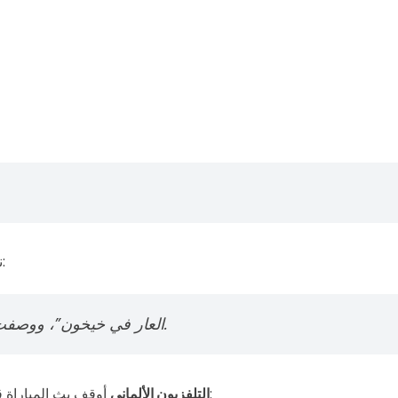
نشرت افتتاحية بعنوان:
“العار في خيخون”، ووصفت ما حدث بأنه وصمة عار في تاريخ المنتخب الألماني.
قائلاً:
التلفزيون الألماني
أوقف بث المباراة قب