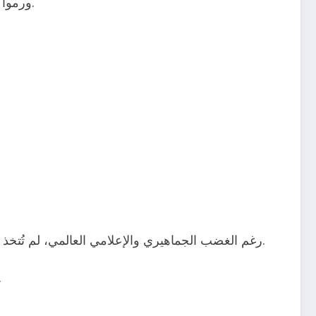
(اخرجوا! اخرجوا!)، ورموا العملات المعدنية والمخلفات نحو أرض الملعب، احتجاجًا على المهزلة الكروية.
في كأس العالم.
رغم الغضب الجماهيري والإعلامي العالمي، لم تُتخذ 
، لمنع تكرا