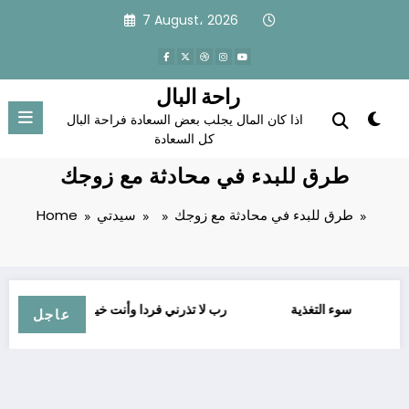
Skip
7 August، 2026
to
content
راحة البال
اذا كان المال يجلب بعض السعادة فراحة البال
كل السعادة
طرق للبدء في محادثة مع زوجك
طرق للبدء في محادثة مع زوجك
سيدتي
Home
مية
سوء التغذية
ﺭﺏ ﻻ ﺗﺬﺭﻧﻲ ﻓﺮﺩﺍ ﻭﺃﻧﺖ ﺧﻴﺮُ ﺍﻟﻮﺍﺭﺛﻴﻦ
عاجل