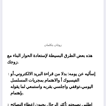
زوجان يتكلمان
هذه بعض الطرق البسيطة لإستعادة الحوار البناء مع
زوجك.
إسأليه عن يو
مه: بدلا من قراءة البريد الالكتروني،أو
الفيسبوك أ والاهتمام بمجريات المسلسل
اليومي،توقفي واجلسي بقربه واستمعي لما يقوله
بإهتمام.
إطلبي نصيحته :أكثر الرجال يحبون إعطاء النصائح