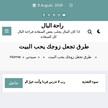
Skip
9 August، 2026
to
content
راحة البال
اذا كان المال يجلب بعض السعادة فراحة البال
كل السعادة
طرق تجعل زوجك يحب البيت
طرق تجعل زوجك يحب البيت
سيدتي
Home
سوء التغذية
ﺭﺏ ﻻ ﺗﺬﺭﻧﻲ ﻓﺮﺩﺍ ﻭﺃﻧﺖ ﺧﻴﺮُ ﺍﻟﻮﺍﺭﺛﻴﻦ
عاجل