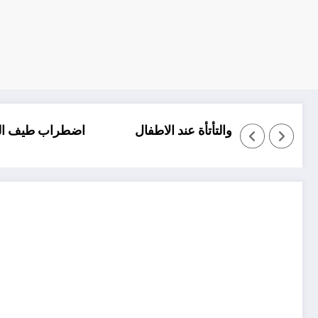
 المستويات
التلعثم والتأتأة عند الاطفال
اضطر