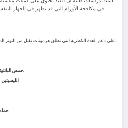
أثبتت دراسات طبية أن الكبد يحتوي على كميات مناسبة 
في مكافحة الأورام التي قد تظهر في الجهاز التنفسي نتيجة التدخين. لذلك، يُنصح بتناول قطعة من الكبد مرة واحدة أسبوعيًا كجزء من النظام الغذائي الصحي لتنقية الرئتين.
: يتواجد بكثرة في الفواكه والخضروات مثل الكيوي، البرتقال، والفلفل الأحمر. يعمل فيتامين C على دعم الغدة الكظرية التي تطلق هرمونات تقلل من التوتر المرتبط بالإقلاع عن التدخين.
: يوجد في الحبوب الكاملة، ويقوي الغدة فوق الكلوية، مما يحسن الحالة العقلية والجسدية ويخفف من أعراض الإقلاع عن التدخين.
حمض البانتوث
: حمض أميني مضاد للأكسدة يتوفر في الأطعمة الغنية بالبروتين، ويساعد في التخلص من المواد المسرطنة الناتجة عن دخان السجائر.
الليسيتين
: تسرع من إزالة السموم المتراكمة في الجسم نتيجة التدخين، مما يساهم في تقليل الرغبة في التدخين.
حماما