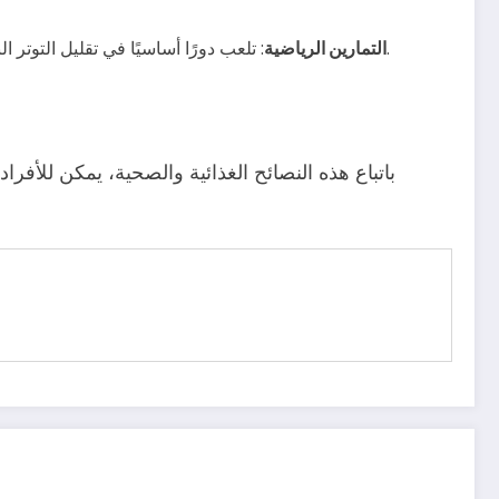
: تلعب دورًا أساسيًا في تقليل التوتر الناتج عن عدم التدخين، وتساعد على إفراز هرمون الإندورفين المسؤول عن الشعور بالنشوة، بالإضافة إلى منع زيادة الوزن بعد الإقلاع.
التمارين الرياضية
باتباع هذه النصائح الغذائية والصحية، يمكن للأفرا