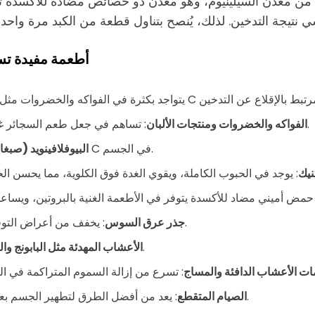
من معدن السيلينيوم، وهو معدن ذو خصائص مضادة للأكسدة تساعد
أطعمة مفيدة تسا
: تساهم في جعل طعم السجائر غير مرغوب فيه، مما يخفف من الرغبة في العودة إلى التدخين.
الفواكه والخضروات ومنتجات الألبان
: تتواجد في الحمضيات وتحسن من فعالية فيتامين C في الجسم.
البيوفلافينويد (صبغا
نيك
: يخفف من أعراض التوقف عن التدخين ويساعد في تقليل الكحة المرتبطة بالمدخنين.
جذر عرق السوس
: تقلل من الرغبة والحنين لتدخين السيجارة مرة أخرى.
الأعشاب المهدئة مثل البابونج وا
ت الأعشاب الدافئة والمساج
: يعد من أفضل الطرق لتطهير الجسم بعد الإقلاع عن التدخين، مع ضرورة أن يكون تحت إشراف طبي.
الصيام المتقطع