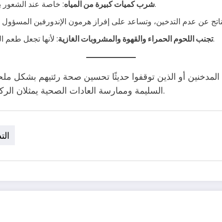
: خاصة عند الشعور بالرغبة في التدخين، حيث تساعد المياه على تقليل هذه الرغبة.
شرب كميات كبيرة من المياه
: لأنها تجعل طعم السجائر في الفم مرغوبًا، مما يزيد من احتمالية العودة للتدخين.
تجنب اللحوم الحمراء والقهوة والمشروبات الغازية
د المدخنين أو الذين توقفوا حديثًا تحسين صحة رئتيهم بشكل ملحو
السليمة وممارسة العادات الصحية يمثلان الركيزة الأساسية للوقاية والعلاج الطبيعي من أضرار التدخين.
الت