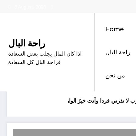
Skip
8 August، 2026
to
content
Home
راحة البال
راحة البال
اذا كان المال يجلب بعض السعادة
فراحة البال كل السعادة
Category: ترفيه
من نحن
ﺭﺏ ﻻ ﺗﺬﺭﻧﻲ ﻓﺮﺩﺍ ﻭﺃﻧﺖ ﺧﻴﺮُ ﺍﻟﻮﺍﺭﺛﻴﻦ
الدكت
عاجل