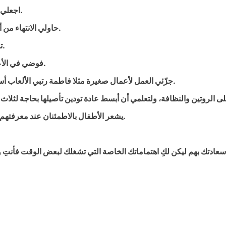
اجعلي لكل شيء مكان واضح ومعروف للجميع وضعي كل شي مكانه.
حاولي الانتهاء من أعمالك مبكرا والحصول على قيلولة فهي زاد ومعين لبقية اليوم.
تذكري أن إنجاز العمل أولا بأول يجنبك الفوضى والتراكم والتعب.
فوضي في الأعمال المتكررة لتعلمي أطفالك ولتتجنبي التعب الذي لاداعي له.
جزّئي العمل لأعمال صغيرة مثلا فاطمة رتبي الألعاب أسماء ، اكنسي الغرفة وهكذا….ولا تنسي الثواب والمديح المباشر.
يشعر الأطفال بالاطمئنان عند معرفتهم القاعدة وعند التنظيم نأكل في وقت محدد ننام في وقت محدد.
تك بهم ليكن لكِ اهتماماتك الخاصة التي تشغلك لبعض الوقت فأنتِ وأف