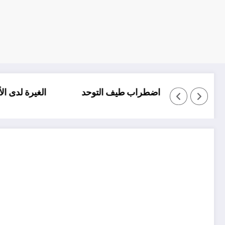
 والتأتأة عند الاطفال
اضطراب طيف التوحد
ا