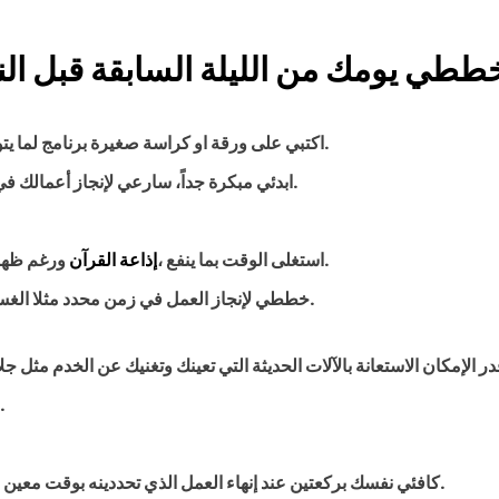
اكتبي على ورقة او كراسة صغيرة برنامج لما يتوجب عليك القيام به غدا مع مراعاة المرونة والتنوع في الجدول.
ابدئي مبكرة جداً، سارعي لإنجاز أعمالك في الصباح الباكر وحتى قبل خروج الأولاد للمدرسة والزوج للعمل.
ورغم ظهور وسائل عديدة غيرها إلا أنها خير رفيق لرحلة الصباح والتنظيم.
استغلى الوقت بما ينفع ،
إذاعة القرآن
خططي لإنجاز العمل في زمن محدد مثلا الغسيل قبل العشرة ،الغداء وترتيب المطبخ قبل الثانية عشر وهكذا.
وجد البيت ليخدمنا لا لنخدمه فلا تك
كافئي نفسك بركعتين عند إنهاء العمل الذي تحددينه بوقت معين بصلاة الضحى وبكوب قهوة مثلا أثناء الحديث مع الوالدة بالهاتف.