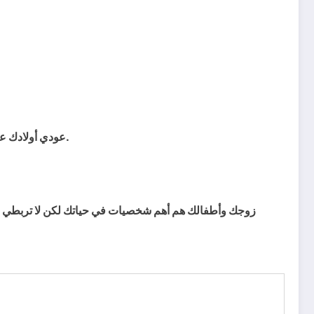
عودي أولادك على الروتين والنظافة، ولتعلمي أن أبسط عادة تودين تأصيلها بحاجة لثلاث أسابيع متواصلة على الأقل مع مراعاة الثواب المادي والمعنوي.
زوجك وأطفالك هم أهم شخصيات في حياتك لكن لا تربطي سعاد