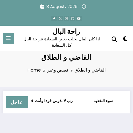
Skip
8 August، 2026
to
content
راحة البال
اذا كان المال يجلب بعض السعادة فراحة البال
كل السعادة
القاضي و الطلاق
القاضي و الطلاق
قصص وعبر
Home
لأمية
سوء التغذية
ﺭﺏ ﻻ ﺗﺬﺭﻧﻲ ﻓﺮﺩﺍ ﻭﺃﻧﺖ ﺧﻴﺮُ ﺍﻟﻮﺍﺭﺛﻴﻦ
عاجل