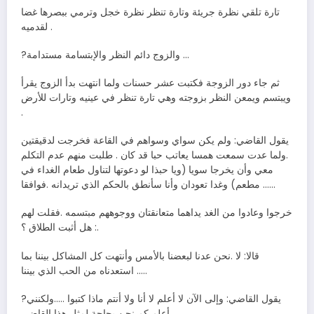
تارة تلقي نظرة جريئة وتارة تنظر نظرة خجل وترمي ببصرها غضا
لقدميه .
?والزوج دائم النظر والإبتسامة مستدامة …
ثم جاء دور الزوجة فكتبت عشر حسنات ولما انتهت بدأ الزوج يقرأ
ويبتسم ويمعن النظر بزوجته وهي تارة تنظر في عينيه وتارات للأرض
.
يقول القاضي: ولم يكن سواي وسواهم في القاعة فخرجت لدقيقتين
.ولما عدت سمعت همسا يعاتب حبا قد كان . طلبت منهم عدم التكلم
معي وأن يخرجا سويا (ويا حبذا لو دعوتها لتناول طعام الغداء في
مطعم) وغدا تعودان وأنا سأنطق بالحكم الذي تريدانه .فوافقا ……
خرجوا وعادوا من الغد يداهما متعانقتان ووجوههم مبتسمه .فقلت لهم
: هل أثبت الطلاق ؟.
قالا: لا .نحن عدنا لبعضنا بالأمس وأنتهت كل المشاكل بيننا بما
استعدناه من الحب الذي بيننا …..
?يقول القاضي: وإلى الآن لا أعلم لا أنا ولا أنتم ماذا كتبوا …..ولكنني
أعلم كم نحن بحاجة لمثل هذا القاضي