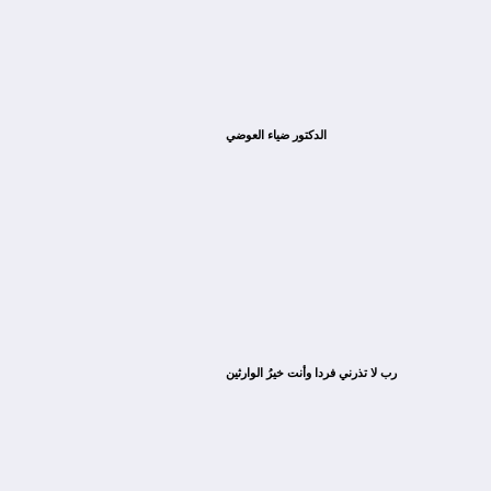
الدكتور ضياء العوضي
ﺭﺏ ﻻ ﺗﺬﺭﻧﻲ ﻓﺮﺩﺍ ﻭﺃﻧﺖ ﺧﻴﺮُ ﺍﻟﻮﺍﺭﺛﻴﻦ