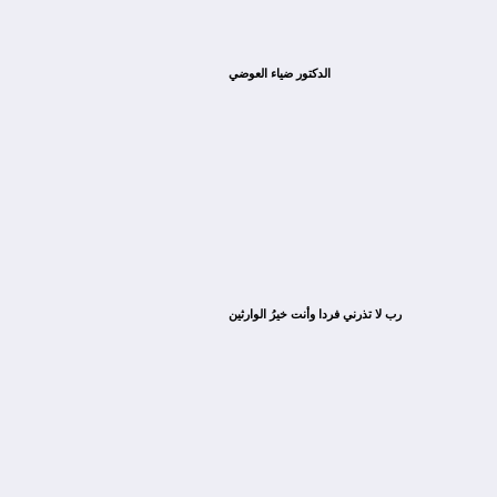
الدكتور ضياء العوضي
ﺭﺏ ﻻ ﺗﺬﺭﻧﻲ ﻓﺮﺩﺍ ﻭﺃﻧﺖ ﺧﻴﺮُ ﺍﻟﻮﺍﺭﺛﻴﻦ