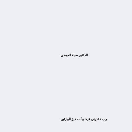
الدكتور ضياء العوضي
ﺭﺏ ﻻ ﺗﺬﺭﻧﻲ ﻓﺮﺩﺍ ﻭﺃﻧﺖ ﺧﻴﺮُ ﺍﻟﻮﺍﺭﺛﻴﻦ