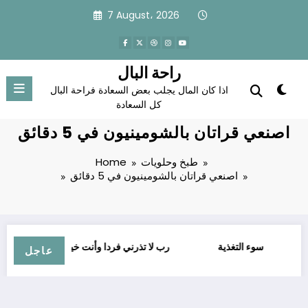
Skip
7 August، 2026
to
content
راحة البال
اذا كان المال يجلب بعض السعادة فراحة البال
كل السعادة
اصنعي قراتان بالشومينيون في 5 دقائق
طبخ وحلويات
Home
اصنعي قراتان بالشومينيون في 5 دقائق
لأمية
سوء التغذية
ﺭﺏ ﻻ ﺗﺬﺭﻧﻲ ﻓﺮﺩﺍ ﻭﺃﻧﺖ ﺧﻴﺮُ ﺍﻟﻮﺍﺭﺛﻴﻦ
عاجل