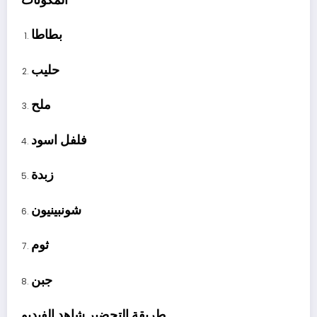
بطاطا
حليب
ملح
فلفل اسود
زبدة
شونبينيون
ثوم
جبن
طريقة التحضير شاهد الفيديو