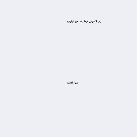
ﺭﺏ ﻻ ﺗﺬﺭﻧﻲ ﻓﺮﺩﺍ ﻭﺃﻧﺖ ﺧﻴﺮُ ﺍﻟﻮﺍﺭﺛﻴﻦ
سوء التغذية