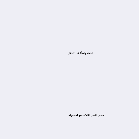
التلعثم والتأتأة عند الاطفال
امتحان الفصل الثالث جميع المستويات