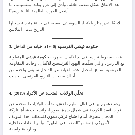
هذا الاتفاق شكل صدمة هائلة، وأدى إلى غزو بولندا وتقسيمها، ما
أشعل الحرب العالمية الثانية رسميًا.
لاحقًا، غدر هتلر بالاتحاد السوفييتي نفسه، في خيانة متبادلة سجلها
التاريخ بدماء الملايين.
حكومة فيشي الفرنسية (1940): خيانة من الداخل
3.
عقب سقوط فرنسا في يد الألمان، ظهرت
حكومة فيشي
المتعاونة
مع النازيين، والتي
سلّمت اليهود الفرنسيين للألمان
، وخانت المقاومة
الفرنسية لصالح المحتل. هذه الخيانة من الداخل ستبقى واحدة من
أحلك صفحات التاريخ الفرنسي الحديث.
تخلّي الولايات المتحدة عن الأكراد (2019)
4.
رغم دعمهم لها في قتال تنظيم داعش، تخلّت الولايات المتحدة عن
قوات
قسد
الكردية في شمال شرق سوريا، وانسحبت فجأة، تاركة
المجال مفتوحًا أمام
اجتياح تركي دموي
للمنطقة. هذا الموقف
الأمريكي وُصف بـ”الطعنة في الظهر”، وأثار انتقادات داخلية
وخارجية واسعة.