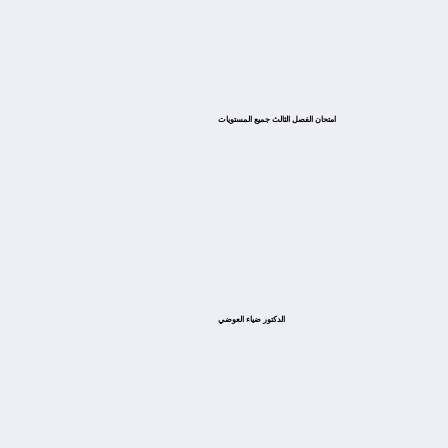
امتحان الفصل الثالث جميع المستويات
الدكتور ضياء العوضي