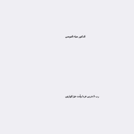
الدكتور ضياء العوضي
ﺭﺏ ﻻ ﺗﺬﺭﻧﻲ ﻓﺮﺩﺍ ﻭﺃﻧﺖ ﺧﻴﺮُ ﺍﻟﻮﺍﺭﺛﻴﻦ