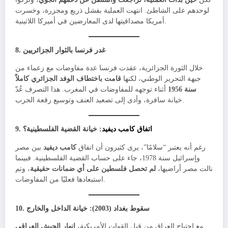
لوحدهم على الشاطئ. انتهت العملية بفشل ذريع ومجزرة، وخسرت
أمريكا مصداقيتها لدى المعارضين في أميركا اللاتينية.
غدر فرنسا بالثوار الجزائريين
8.
خلال الثورة الجزائرية، عقدت فرنسا عدة مفاوضات مع زعماء من
جبهة التحرير الوطني، لكنها
قامت باختطاف الوفد الجزائري كاملاً
سنة 1956
أثناء توجهه للمفاوضات في المغرب. هذا التصرف عُدّ
خيانة سافرة، وأدى إلى تصعيد العنف وتوسيع رقعة الحرب.
اتفاق كامب ديفيد
: خيانة القضية الفلسطينية؟
9.
رغم أنه يعتبر “سلامًا”، يرى كثيرون أن اتفاق
كامب ديفيد
بين مصر
وإسرائيل سنة 1978، جاء على حساب القضية الفلسطينية. فبينما
نالت مصر أراضيها،
لم تحصل فلسطين على أي ضمانات حقيقية
، وتم
استبعادها فعليًا من المفاوضات.
سقوط بغداد (2003): خيانة الداخل والخارج
10.
مع اجتياح العراق من قِبل القوات الأمريكية،
انهار الجيش العراقي