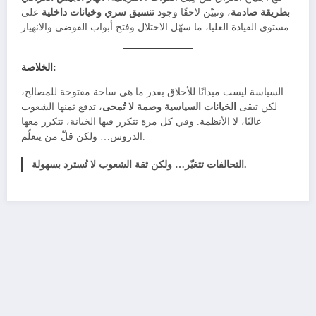
بطريقة صادمة
، وتبيّن لاحقًا وجود
تنسيق سري وخيانات داخلية
على
مستوى القيادة العليا، ما سهّل الاحتلال وفتح أبواب الفوضى والانهيار.
الخلاصة:
السياسة ليست ميدانًا للأخلاق بقدر ما هي ساحة مفتوحة للمصالح،
لكن تبقى
الخيانات السياسية وصمة لا تُمحى
، تدفع ثمنها الشعوب
غالبًا، لا الأنظمة. وفي كل مرة تتكرر فيها الخيانة، تتكرر معها
الدروس… ولكن قلّ من يتعلّم.
التحالفات تتغيّر… ولكن ثقة الشعوب لا تُسترد بسهولة.