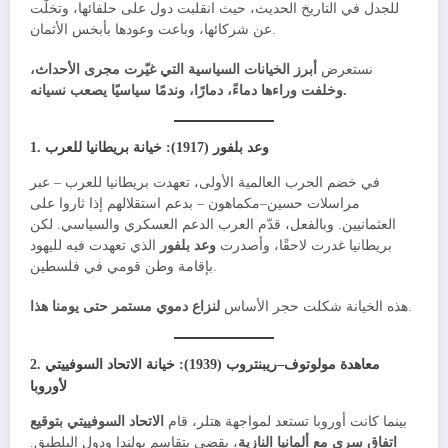
للجدل في التاريخ الحديث، حيث انقلبت دول على حلفائها، وتخلّت
عن شركائها، وباعت وعودها بأبخس الأثمان.
نستعرض
أبرز الخيانات السياسية التي غيّرت مجرى الأحداث،
وخلفت وراءها دماءً، دمارًا، وندمًا سياسيًا يصعب نسيانه.
وعد بلفور (1917): خيانة بريطانيا للعرب
1.
في خضم الحرب العالمية الأولى، تعهدت بريطانيا للعرب – عبر
مراسلات حسين–مكماهون – بدعم استقلالهم إذا ثاروا على
العثمانيين. وبالفعل، قدّم العرب الدعم العسكري والسياسي. لكن
بريطانيا غدرت لاحقًا، وأصدرت
وعد بلفور
الذي تعهدت فيه لليهود
بإقامة وطن قومي في فلسطين.
.
هذه الخيانة شكلت حجر الأساس
لنزاع دموي مستمر حتى يومنا هذا
معاهدة مولوتوف–ريبنتروب (1939): خيانة الاتحاد السوفييتي
2.
لأوروبا
بينما كانت أوروبا تستعد لمواجهة هتلر، قام
الاتحاد السوفييتي بتوقيع
اتفاق سري مع ألمانيا النازية
، يقضي بتقاسم بولندا ودول البلطيق.