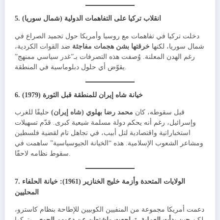
انقلاب تركيا على التفاهمات الدولية (شمال سوريا)
5.
دخلت تركيا في تفاهمات مع روسيا وأمريكا حول تجميد الصراع في
شمال سوريا، لكنها
خرقتها بشن هجمات مفاجئة
ضد القوات الكردية،
رغم الهدن المعلنة. وُصفت هذه التصرفات بـ”غدر سياسي ممنهج”
يقوّض أي حلول دبلوماسية في المنطقة.
خيانة شاه إيران للمنطقة قبل الثورة (1979)
6.
قبل سقوطه، كان
محمد رضا بهلوي (شاه إيران)
حليفًا للغرب
وإسرائيل، رغم أنه يحكم دولة مسلمة شيعية كبرى. قدّم تسهيلات
استخباراتية واقتصادية لتل أبيب، في تجاهل تام لقضية فلسطين
ومشاعر الشعوب الإسلامية. هذه “الخيانة الجيوسياسية” ساهمت في
سقوط نظامه لاحقًا.
الولايات المتحدة وأزمة خليج الخنازير (1961): خيانة الحلفاء
7.
المحليين
دعمت أمريكا مجموعة من المنفيين الكوبيين للإطاحة بنظام كاسترو،
لكن
حين بدأت العملية، تراجعت واشنطن عن دعمهم الجوي
، وتركوا