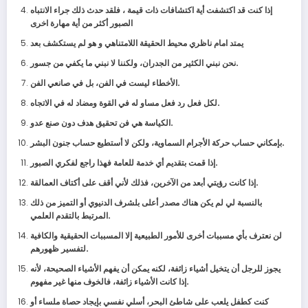
إذا كنت قد اكتشفت أية اكتشافات ذات قيمة ، فلقد حدث ذلك جراء الانتباه
الصبور أكثر من أية مهارة اخرى
يمتد امام ناظري محيط الحقيقة اللامتناهي و هو لم يستكشف بعد
.
نحن نبني الكثير من الجدران، ولكننا لا نبني ما يكفي من جسور
.
الأخطاء ليست في الفن، بل في صانعي الفن
.
لكل فعل رد فعل مساو له في القوة ومضاد له في الاتجاه
.
الكياسة هي فن تحقيق هدف دون صنع عدو
.
بإمكاني حساب حركة الأجرام السماوية، ولكن لا أستطيع حساب جنون البشر
.
إذا قمت بتقديم أي خدمة للعامة فهذا راجع لفكري الصبور
.
إذا كانت رؤيتي أبعد من الآخرين، فذلك لأني أقف على أكتاف العمالقة
بالنسبة لي لم يكن هناك مصدر أعلى بلشرف الدنيوي أو التميز من ذلك
.
المرتبط بالتقدم العلمي
لن نعترف بأي مسببات أخرى للأمور الطبيعية إلا المسببات الحقيقية والكافية
.
لتفسير ظهورهم
يجوز للرجل أن يتخيل أشياء زائفة، لكنه يمكن أن يفهم الأشياء الصحيحة، لأنه
.
إذا كانت الأشياء زائفة، فالخوف منها غير مفهوم
كنت كطفل يلعب على شاطئ البحر، أسلي نفسي بإيجاد حصاة ملساء أو