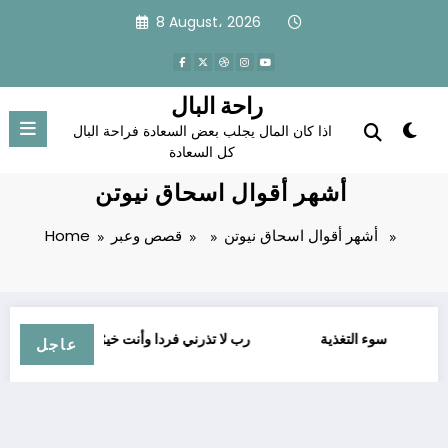
Skip
8 August، 2026
to
content
راحة البال
اذا كان المال يجلب بعض السعادة فراحة البال
كل السعادة
أشهر أقوال اسحاق نيوتن
أشهر أقوال اسحاق نيوتن
قصص وعبر
Home
ية
سوء التغذية
ﺭﺏ ﻻ ﺗﺬﺭﻧﻲ ﻓﺮﺩﺍ ﻭﺃﻧﺖ ﺧﻴﺮُ ﺍﻟﻮﺍﺭﺛﻴﻦ
عاجل