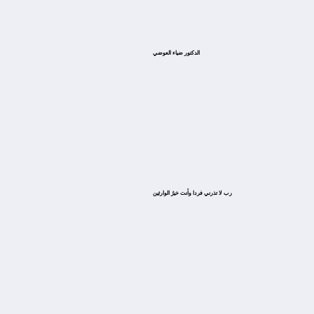
الدكتور ضياء العوضي
ﺭﺏ ﻻ ﺗﺬﺭﻧﻲ ﻓﺮﺩﺍ ﻭﺃﻧﺖ ﺧﻴﺮُ ﺍﻟﻮﺍﺭﺛﻴﻦ