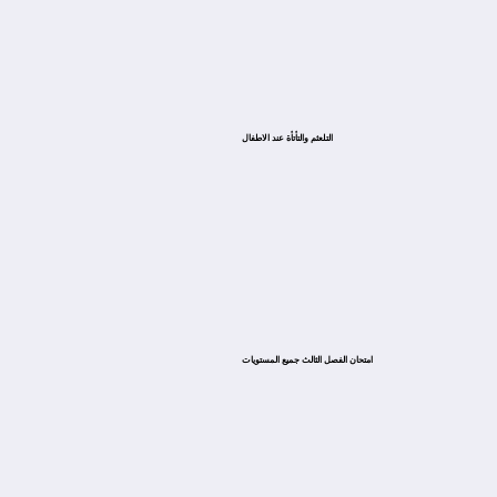
التلعثم والتأتأة عند الاطفال
امتحان الفصل الثالث جميع المستويات