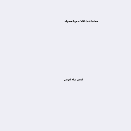
امتحان الفصل الثالث جميع المستويات
الدكتور ضياء العوضي