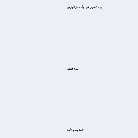
ﺭﺏ ﻻ ﺗﺬﺭﻧﻲ ﻓﺮﺩﺍ ﻭﺃﻧﺖ ﺧﻴﺮُ ﺍﻟﻮﺍﺭﺛﻴﻦ
سوء التغذية
الأمية ومحو الأمية