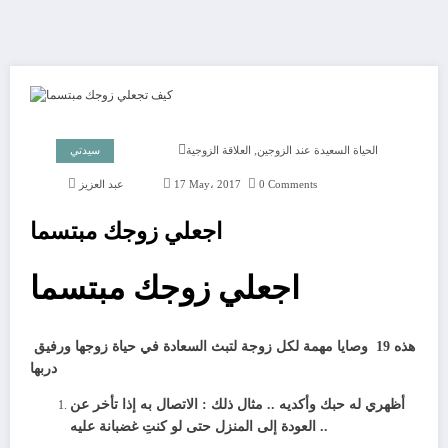
,
الحياة السعيدة عند الزوجين
العلاقة الزوجية
سيدتي
0 Comments
17 May، 2017
عبد العزيز
اجعلي زوجك مبتسما
اجعلي زوجك مبتسما
هذه 19 وصايا مهمة لكل زوجة لتبث السعادة في حياة زوجها ورفيق
دربها
أظهري له حبك وأكديه .. مثال ذلك : الاتصال به إذا تأخر عن
العودة إلى المنزل حتى لو كنتِ غضبانة عليه ..