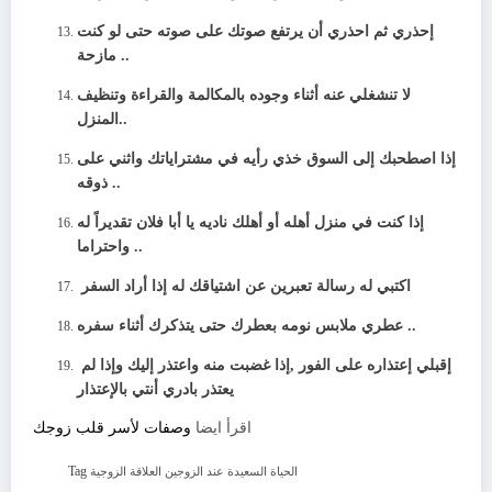
إحذري ثم احذري أن يرتفع صوتك على صوته حتى لو كنت
مازحة ..
لا تنشغلي عنه أثناء وجوده بالمكالمة والقراءة وتنظيف
المنزل..
إذا اصطحبك إلى السوق خذي رأيه في مشتراياتك واثني على
ذوقه ..
إذا كنت في منزل أهله أو أهلك ناديه يا أبا فلان تقديراً له
واحتراما ..
اكتبي له رسالة تعبرين عن اشتياقك له
إذا أراد السفر
عطري ملابس نومه بعطرك حتى يتذكرك أثناء سفره ..
إقبلي إعتذاره على الفور ,
إذا غضبت منه واعتذر إليك
وإذا لم
يعتذر بادري أنتي بالإعتذار
اقرأ ايضا
وصفات لأسر قلب زوجك
Tag
الحياة السعيدة عند الزوجين
العلاقة الزوجية