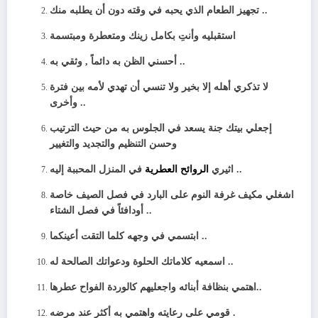
تجهيز الطعام الذي يحبه في وقته دون أن يطلبه منك ..
استقبليه وأنتِ بكامل زينك ومتعطرة ومبتسمة
أحسني الظن به دائماً , وثقي به ..
لا تذكري أهله إلا بخير ولا تنسي أن تهدي لأمه بين فترة
وأخرى ..
إجعلي بيتك جنة يسعد في الجلوس به من حيث الترتيب
وحسن التنظيم والتجديد والتغيير
في المنزل المحببة إليه ..
اثيري
الروائح العطرية
اشغلي مكيف غرفة النوم على البارد في فصل الصيف خاصة
أودافئاً في فصل الشتاء ..
ابتسمي في وجهه كلما التقت أعينكما ..
اسمعيه كلاماتك الحلوة ودعواتك الصالحة له ..
اهتمي بنظافة أبنائه واجعليهم كالوردة الفواح عطرها..
قومي على رعايته واهتمي به أكثر عند مرضه .