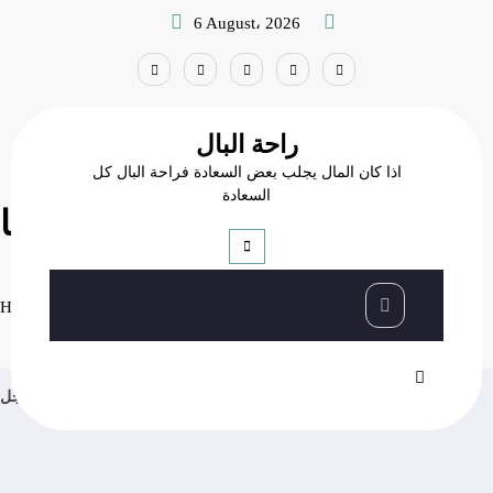
Skip
6 August، 2026
to
content
راحة البال
اذا كان المال يجلب بعض السعادة فراحة البال كل
السعادة
اجعلي زوجك مبتسما
اجعلي زوجك مبتسما
سيدتي
Home
عاجل