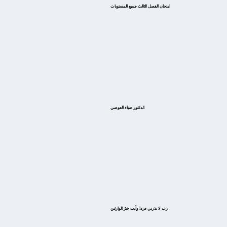
امتحان الفصل الثالث جميع المستويات
الدكتور ضياء العوضي
ﺭﺏ ﻻ ﺗﺬﺭﻧﻲ ﻓﺮﺩﺍ ﻭﺃﻧﺖ ﺧﻴﺮُ ﺍﻟﻮﺍﺭﺛﻴﻦ