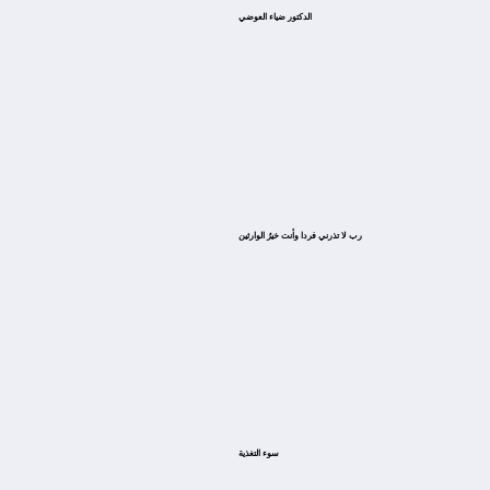
الدكتور ضياء العوضي
ﺭﺏ ﻻ ﺗﺬﺭﻧﻲ ﻓﺮﺩﺍ ﻭﺃﻧﺖ ﺧﻴﺮُ ﺍﻟﻮﺍﺭﺛﻴﻦ
سوء التغذية