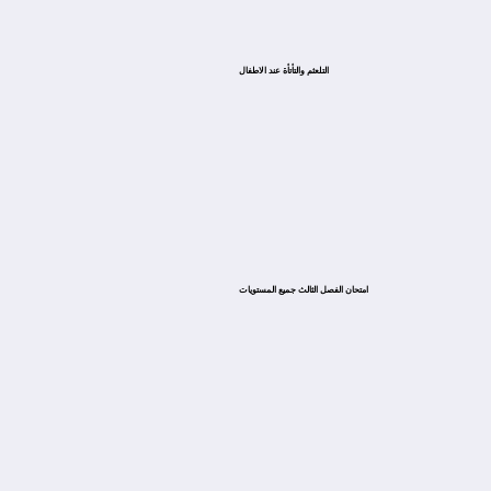
التلعثم والتأتأة عند الاطفال
امتحان الفصل الثالث جميع المستويات